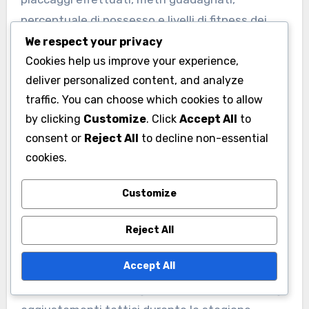
percentuale di possesso e livelli di fitness dei
giocatori. Queste metriche aiutano gli allenatori
We respect your privacy
Cookies help us improve your experience,
a valutare la performance individuale e di
deliver personalized content, and analyze
squadra, guidando le strategie di allenamento e
traffic. You can choose which cookies to allow
di gioco.
by clicking
Customize
. Click
Accept All
to
consent or
Reject All
to decline non-essential
Quando si selezionano i KPI, concentrarsi su
cookies.
quelli che si allineano con gli obiettivi della tua
squadra. Ad esempio, se migliorare le strategie
Customize
difensive è una priorità, monitorare i tassi di
successo dei placcaggi e l’integrità della linea
Reject All
difensiva sarebbe essenziale. Rivedere
Accept All
regolarmente questi indicatori può aiutare a
identificare aree di miglioramento e informare gli