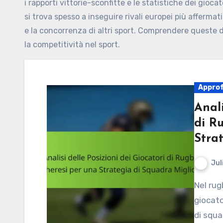
i rapporti vittorie-sconfitte e le statistiche dei gioc
si trova spesso a inseguire rivali europei più affermat
e la concorrenza di altri sport. Comprendere queste d
la competitività nel sport.
Approf
Anali
di R
Stra
Jul
Nel rugby ungherese, comprendere le posizioni dei
giocato
di squa