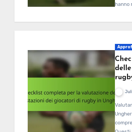
hanno r
Approf
Chec
delle
rugb
Jul
Valutare le prestazioni dei giocatori di rugby in
Ungheri
compren
Questi 