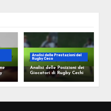
Analisi delle Prestazioni del
Rugby Ceco
one
Analisi delle Posizioni dei
by
Giocatori di Rugby Cechi
per una Strategia di
Squadra Migliorata