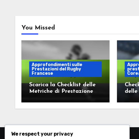
You Missed
Approfondimenti sulle
Appr
Prestazioni del Rugby
prest
Francese
Corea
Scarica la Checklist delle
Check
Metriche di Prestazione
delle
del Rugby Francese
Squad
Corea
We respect your privacy