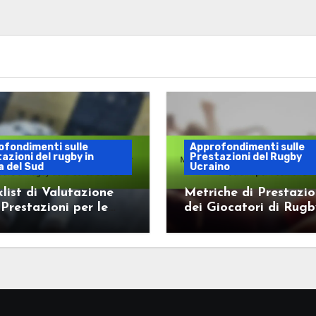
ofondimenti sulle
Approfondimenti sulle
azioni del rugby in
Prestazioni del Rugby
 del Sud
Ucraino
list di Valutazione
Metriche di Prestazi
 Prestazioni per le
dei Giocatori di Rug
re di Rugby della
Ucraini per Posizione
 del Sud