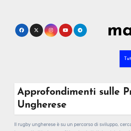
Skip
to
content
ma
Tut
Approfondimenti sulle P
Ungherese
Il rugby ungherese è su un percorso di sviluppo, cerc