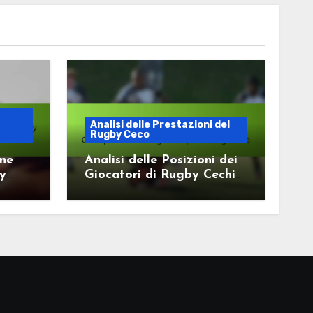
Analisi delle Prestazioni del
Rugby Ceco
one
Analisi delle Posizioni dei
by
Giocatori di Rugby Cechi
per una Strategia di
Squadra Migliorata