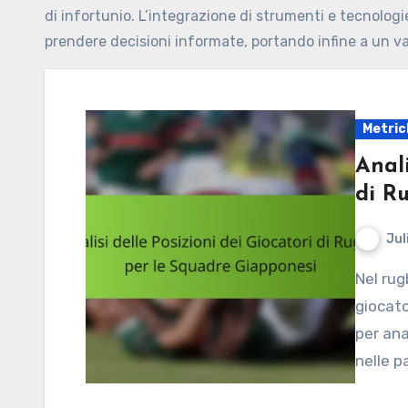
di infortunio. L’integrazione di strumenti e tecnolo
prendere decisioni informate, portando infine a un v
Metric
Anali
di R
Jul
Nel rugby giapponese, comprendere le posizioni dei
giocato
per ana
nelle p