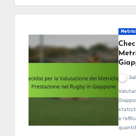
Metric
Check
Metr
Giap
Jul
Valutare le metriche di performance nel rugby in
Giappon
statist
e l’eff
quanti