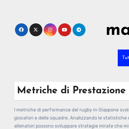
Skip
to
content
ma
Tut
Metriche di Prestazione
I metriche di performance del rugby in Giappone svolgo
giocatori e delle squadre. Analizzando le statistiche dei 
allenatori possono sviluppare strategie mirate che m