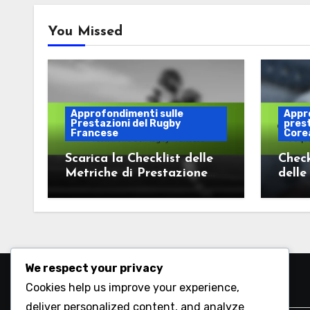
You Missed
Approfondimenti sulle
Appr
Prestazioni del Rugby
prest
Francese
Corea
Scarica la Checklist delle
Check
Metriche di Prestazione
delle
del Rugby Francese
Squad
Corea
We respect your privacy
Cookies help us improve your experience,
Cerca
deliver personalized content, and analyze