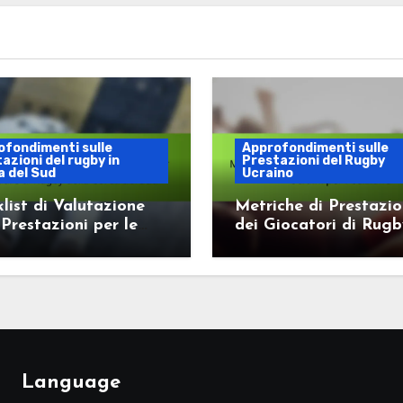
ofondimenti sulle
Approfondimenti sulle
azioni del rugby in
Prestazioni del Rugby
 del Sud
Ucraino
list di Valutazione
Metriche di Prestazi
 Prestazioni per le
dei Giocatori di Rug
re di Rugby della
Ucraini per Posizione
 del Sud
Language