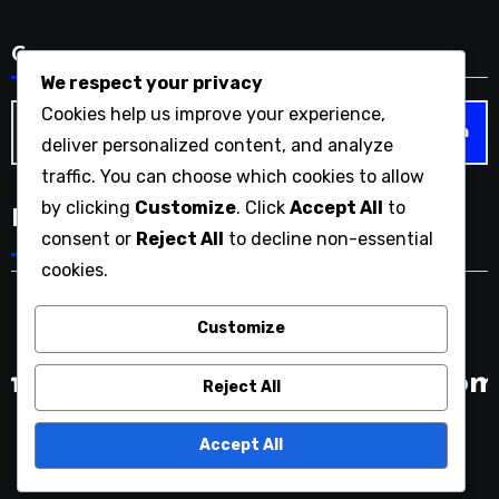
Cerca
We respect your privacy
Search
Cookies help us improve your experience,
for:
deliver personalized content, and analyze
traffic. You can choose which cookies to allow
by clicking
Customize
. Click
Accept All
to
Language
consent or
Reject All
to decline non-essential
cookies.
Customize
materneravecungrandaime.com
Reject All
Accept All