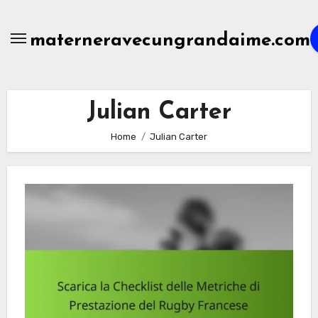
Skip
to
materneravecungrandaime.com
content
Julian Carter
Home
Julian Carter