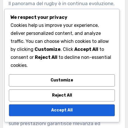
Il panorama del rugby è in continua evoluzione,
con nuove strategie e stili di gioco che
We respect your privacy
emergono regolarmente. Gli allenatori devono
Cookies help us improve your experience,
rimanere flessibili e adattare i loro metodi di
deliver personalized content, and analyze
raccolta dei dati per allinearsi a questi sviluppi.
traffic. You can choose which cookies to allow
Ciò include l’aggiornamento delle metriche e
by clicking
Customize
. Click
Accept All
to
degli indicatori di prestazione per riflettere le
consent or
Reject All
to decline non-essential
tendenze attuali nel gioco.
cookies.
Rimanere informati sugli sviluppi del rugby
Customize
internazionale e integrare nuove strategie negli
Reject All
allenamenti può migliorare il vantaggio
competitivo di una squadra. Rivedere e adattare
Accept All
regolarmente le pratiche di raccolta dei dati
sulle prestazioni garantisce rilevanza ed