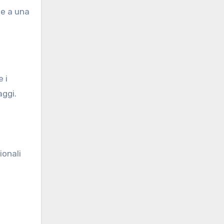
 e a una
 i
aggi.
ionali