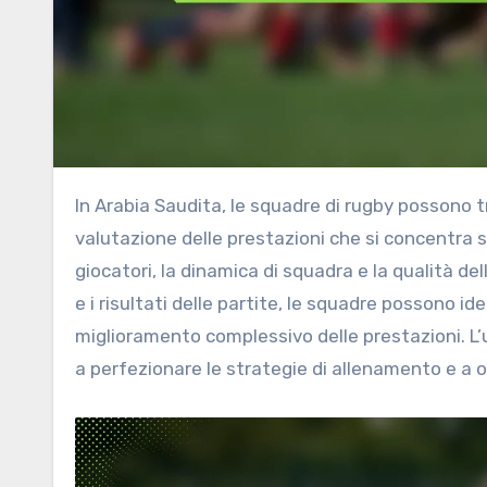
In Arabia Saudita, le squadre di rugby possono trarre notevoli benefici da una checklist strutturata per la
valutazione delle prestazioni che si concentra s
giocatori, la dinamica di squadra e la qualità d
e i risultati delle partite, le squadre possono i
miglioramento complessivo delle prestazioni. L’
a perfezionare le strategie di allenamento e a o