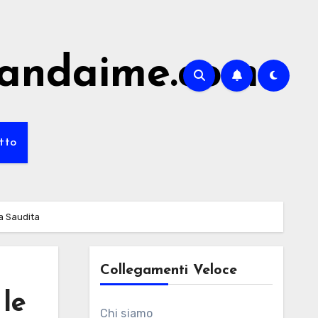
randaime.com
tto
ia Saudita
Collegamenti Veloce
 le
Chi siamo