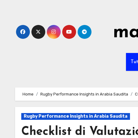
Skip
to
content
ma
Tut
Home
Rugby Performance Insights in Arabia Saudita
C
Rugby Performance Insights in Arabia Saudita
Checklist di Valutazi