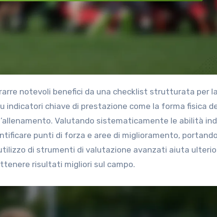
u indicatori chiave di prestazione come la forma fisica de
ell’allenamento. Valutando sistematicamente le abilità ind
dentificare punti di forza e aree di miglioramento, portand
utilizzo di strumenti di valutazione avanzati aiuta ulter
ttenere risultati migliori sul campo.